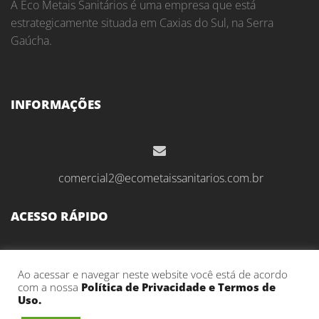
A Eco Metais Sanitários é uma empresa que está
estrategicamente situada em Caxias do Sul, na Serra
Gaúcha.
INFORMAÇÕES
comercial2@ecometaissanitarios.com.br
ACESSO RÁPIDO
Início
Ao acessar e navegar neste website você está de acordo
com a nossa
Política de Privacidade e Termos de
Sobre Nós
Uso.