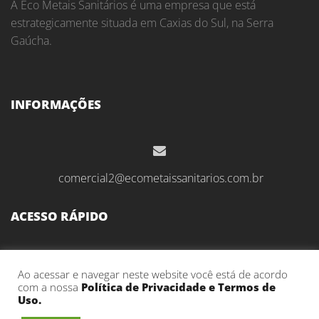
A Eco Metais Sanitários é uma empresa que está
estrategicamente situada em Caxias do Sul, na Serra
Gaúcha.
INFORMAÇÕES
comercial2@ecometaissanitarios.com.br
ACESSO RÁPIDO
Início
Ao acessar e navegar neste website você está de acordo
com a nossa
Política de Privacidade e Termos de
Sobre Nós
Uso.